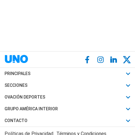
PRINCIPALES
Últimas Noticias
SECCIONES
Política
Horóscopo
OVACIÓN DEPORTES
Sociedad
Motores
Fútbol
GRUPO AMÉRICA INTERIOR
Policiales
Recetas
Mundial
Canal 7 en Vivo
CONTACTO
Judiciales
Trucos caseros
Automovilismo
Radio Nihuil
Acerca de Nosotros
Economia
Políticas de Privacidad
Términos y Condiciones