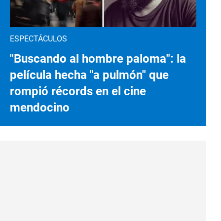
ESPECTÁCULOS
"Buscando al hombre paloma": la
película hecha "a pulmón" que
rompió récords en el cine
mendocino