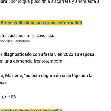
poral
, por lo que puso fin a su carrera y ahora está al
Bruce Willis tiene una grave enfermedad
ornos en su conducta.
ser diagnosticado con afasia y en 2023 su esposa,
en una demencia frontotemporal.
e, Marlene, "no está segura de si su hijo aún la
iar
.
s, de 86.