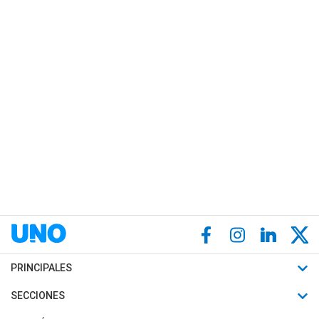
PRINCIPALES
Últimas Noticias
SECCIONES
Política