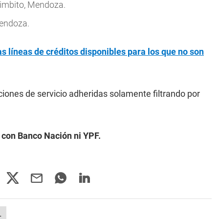
imbito, Mendoza.
Mendoza.
s líneas de créditos disponibles para los que no son
ciones de servicio adheridas solamente filtrando por
a con Banco Nación ni YPF.
L