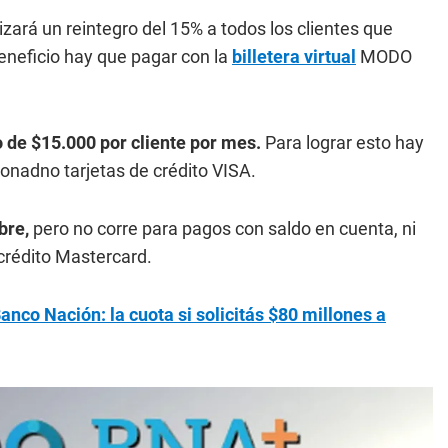
izará un reintegro del 15% a todos los clientes que
eneficio hay que pagar con la
billetera virtual
MODO
o de $15.000 por cliente por mes.
Para lograr esto hay
ionadno tarjetas de crédito VISA.
mbre,
pero no corre para pagos con saldo en cuenta, ni
crédito Mastercard.
anco Nación: la cuota si solicitás $80 millones a