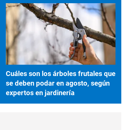
Cuáles son los árboles frutales que
se deben podar en agosto, según
expertos en jardinería