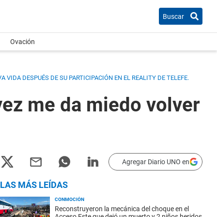
Buscar
Ovación
A VIDA DESPUÉS DE SU PARTICIPACIÓN EN EL REALITY DE TELEFE.
 vez me da miedo volver
Agregar Diario UNO en
LAS MÁS LEÍDAS
CONMOCIÓN
Reconstruyeron la mecánica del choque en el
Acceso Este que dejó un muerto y 2 niños heridos