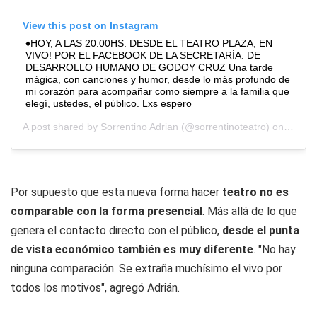
View this post on Instagram
♦️HOY, A LAS 20:00HS. DESDE EL TEATRO PLAZA, EN
VIVO! POR EL FACEBOOK DE LA SECRETARÍA. DE
DESARROLLO HUMANO DE GODOY CRUZ Una tarde
mágica, con canciones y humor, desde lo más profundo de
mi corazón para acompañar como siempre a la familia que
elegí, ustedes, el público. Lxs espero
A post shared by
Sorrentino Adrian
(@sorrentinoteatro) on
Aug 28
Por supuesto que esta nueva forma hacer
teatro no es
comparable con la forma presencial
. Más allá de lo que
genera el contacto directo con el público,
desde el punta
de vista económico también es muy diferente
. "No hay
ninguna comparación. Se extraña muchísimo el vivo por
todos los motivos", agregó Adrián.