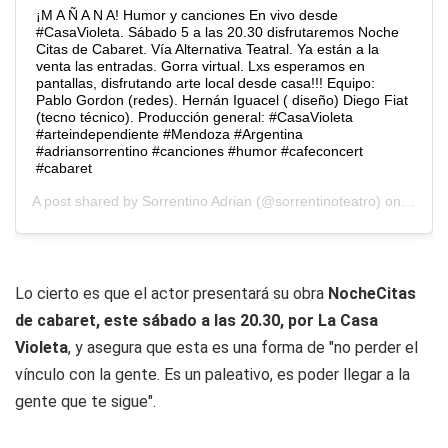
¡M A Ñ A N A! Humor y canciones En vivo desde
#CasaVioleta. Sábado 5 a las 20.30 disfrutaremos Noche
Citas de Cabaret. Vía Alternativa Teatral. Ya están a la
venta las entradas. Gorra virtual. Lxs esperamos en
pantallas, disfrutando arte local desde casa!!! Equipo:
Pablo Gordon (redes). Hernán Iguacel ( diseño) Diego Fiat
(tecno técnico). Producción general: #CasaVioleta
#arteindependiente #Mendoza #Argentina
#adriansorrentino #canciones #humor #cafeconcert
#cabaret
A post shared by
Sorrentino Adrian
(@sorrentinoteatro) on
Sep 4,
Lo cierto es que el actor presentará su obra
NocheCitas
de cabaret, este sábado a las 20.30, por La Casa
Violeta
, y asegura que esta es una forma de "no perder el
vínculo con la gente. Es un paleativo, es poder llegar a la
gente que te sigue".