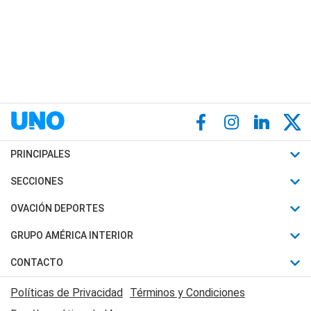
PRINCIPALES
Últimas Noticias
SECCIONES
Política
Horóscopo
OVACIÓN DEPORTES
Sociedad
Motores
Fútbol
GRUPO AMÉRICA INTERIOR
Policiales
Recetas
Mundial
Canal 7 en Vivo
CONTACTO
Judiciales
Trucos caseros
Automovilismo
Radio Nihuil
Acerca de Nosotros
Economia
Políticas de Privacidad
Términos y Condiciones
Series y Películas
Rugby
FM UNA