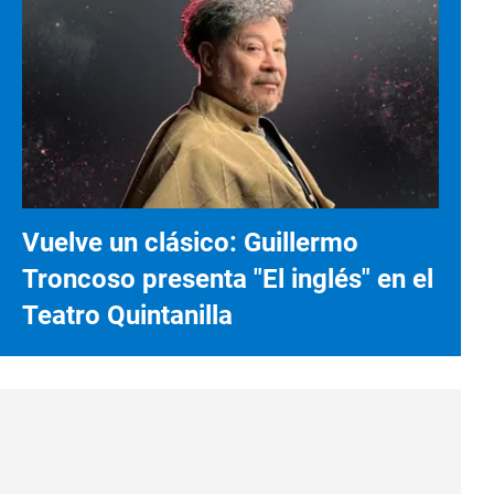
Vuelve un clásico: Guillermo
Troncoso presenta "El inglés" en el
Teatro Quintanilla