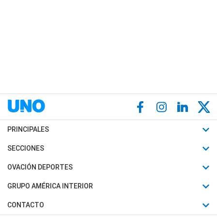
PRINCIPALES
Últimas Noticias
SECCIONES
Política
Horóscopo
OVACIÓN DEPORTES
Sociedad
Motores
Fútbol
GRUPO AMÉRICA INTERIOR
Policiales
Recetas
Mundial
Canal 7 en Vivo
CONTACTO
Judiciales
Trucos caseros
Automovilismo