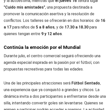
y la autoestima; mientras que
el jueves 16
tendrá lugar
"Cuido mis amistades"
, una propuesta destinada a
promover la comunicación asertiva y la resolución de
conflictos. Los talleres se ofrecerán en dos horarios: de
16
a 17
para niños de
5 a 8 años
, y de
17.30 a 18.30
para
quienes tengan entre
9 y 12 años
.
Continúa la emoción por el Mundial
Durante julio, el centro comercial seguirá ofreciendo una
agenda especial inspirada en la pasión por el fútbol, con
propuestas recreativas para todas las edades.
Una de las principales atracciones será
Fútbol Sentado
,
una experiencia que ya conquistó a grandes y chicos. La
dinámica invita a dos participantes a enfrentarse desde una
silla, intentando convertir goles sin levantarse. Quienes se
animen a participar podrán acceder a premios. La actividad