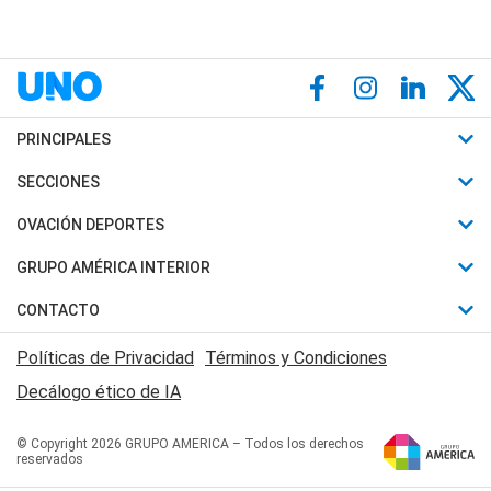
PRINCIPALES
Últimas Noticias
SECCIONES
Política
Horóscopo
OVACIÓN DEPORTES
Sociedad
Motores
Fútbol
GRUPO AMÉRICA INTERIOR
Policiales
Recetas
Mundial
Canal 7 en Vivo
CONTACTO
Judiciales
Trucos caseros
Automovilismo
Radio Nihuil
Acerca de Nosotros
Economia
Políticas de Privacidad
Términos y Condiciones
Series y Películas
Rugby
FM UNA
Contactanos
Decálogo ético de IA
Edictos y Solicitadas
Tenis
Radio Brava
Newsletter
Básquet
© Copyright 2026 GRUPO AMERICA – Todos los derechos
San Juan 8
reservados
Boxeo