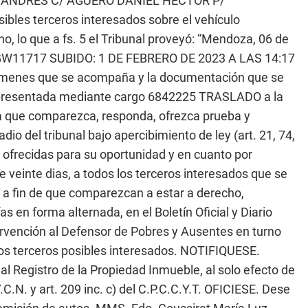
S ANDRES C/ AGUERO DANIEL HECTOR P/
ibles terceros interesados sobre el vehículo
, lo que a fs. 5 el Tribunal proveyó: “Mendoza, 06 de
GW11717 SUBIDO: 1 DE FEBRERO DE 2023 A LAS 14:17
vámenes que se acompaña y la documentación que se
n presentada mediante cargo 6842225 TRASLADO a la
a que comparezca, responda, ofrezca prueba y
dio del tribunal bajo apercibimiento de ley (art. 21, 74,
ofrecidas para su oportunidad y en cuanto por
veinte dias, a todos los terceros interesados que se
 a fin de que comparezcan a estar a derecho,
en forma alternada, en el Boletín Oficial y Diario
rvención al Defensor de Pobres y Ausentes en turno
 los terceros posibles interesados. NOTIFIQUESE.
 Registro de la Propiedad Inmueble, al solo efecto de
Y.C.N. y art. 209 inc. c) del C.P.C.C.Y.T. OFICIESE. Dese