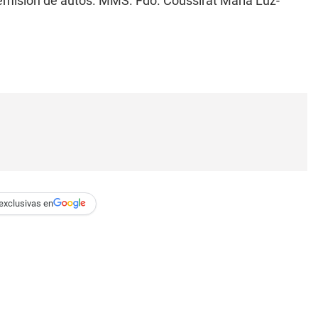
remisión de autos. MMS. Fdo. Coussirat María Luz-
exclusivas en