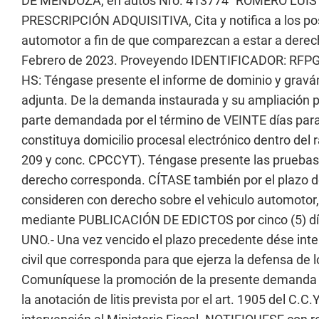
DE MENDOZA, en autos Nro. 413774 “ROMERO LUI
PRESCRIPCIÓN ADQUISITIVA, Cita y notifica a los pos
automotor a fin de que comparezcan a estar a derecho
Febrero de 2023. Proveyendo IDENTIFICADOR: RFP
HS: Téngase presente el informe de dominio y gra
adjunta. De la demanda instaurada y su ampliació
parte demandada por el término de VEINTE días par
constituya domicilio procesal electrónico dentro del ra
209 y conc. CPCCYT). Téngase presente las pruebas 
derecho corresponda. CÍTASE también por el plazo de 
consideren con derecho sobre el vehiculo automotor,
mediante PUBLICACIÓN DE EDICTOS por cinco (5) días 
UNO.- Una vez vencido el plazo precedente dése inte
civil que corresponda para que ejerza la defensa de
Comuníquese la promoción de la presente demanda al
la anotación de litis prevista por el art. 1905 del C.C.