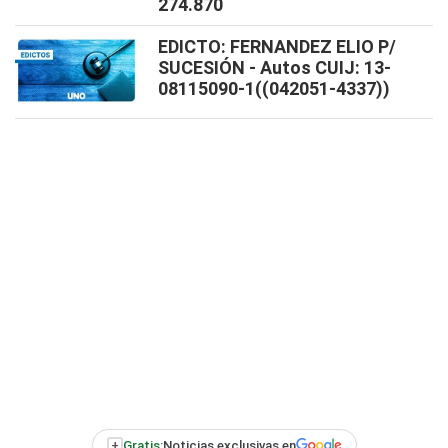
274.870
EDICTO: FERNANDEZ ELIO P/
SUCESIÓN - Autos CUIJ: 13-
08115090-1((042051-4337))
+
Gratis:
Noticias exclusivas en