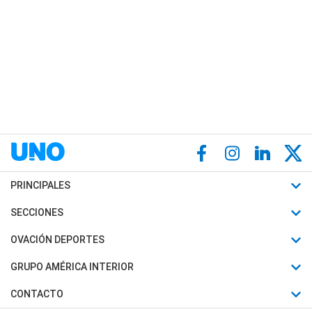
PRINCIPALES
Últimas Noticias
SECCIONES
Política
Horóscopo
OVACIÓN DEPORTES
Sociedad
Motores
Fútbol
GRUPO AMÉRICA INTERIOR
Policiales
Recetas
Mundial
Canal 7 en Vivo
CONTACTO
Judiciales
Trucos caseros
Automovilismo