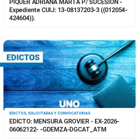
PIQUER ADRIANA MARTA P/ SUCESIÓN -
Expediente CUIJ: 13-08137203-3 ((012054-
424604)).
EDICTOS, SOLICITADAS Y CONVOCATORIAS
EDICTO: MENSURA GROVIER - EX-2026-
06062122- -GDEMZA-DGCAT_ATM