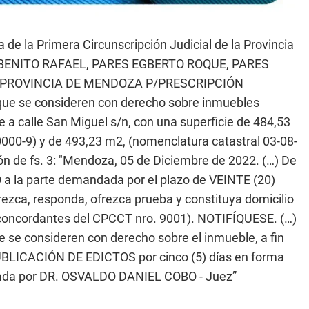
 de la Primera Circunscripción Judicial de la Provincia
S BENITO RAFAEL, PARES EGBERTO ROQUE, PARES
 PROVINCIA DE MENDOZA P/PRESCRIPCIÓN
 que se consideren con derecho sobre inmuebles
 a calle San Miguel s/n, con una superficie de 484,53
00-9) y de 493,23 m2, (nomenclatura catastral 03-08-
n de fs. 3: "Mendoza, 05 de Diciembre de 2022. (…) De
 la parte demandada por el plazo de VEINTE (20)
zca, responda, ofrezca prueba y constituya domicilio
 y concordantes del CPCCT nro. 9001). NOTIFÍQUESE. (…)
e se consideren con derecho sobre el inmueble, a fin
UBLICACIÓN DE EDICTOS por cinco (5) días en forma
Firmada por DR. OSVALDO DANIEL COBO - Juez”