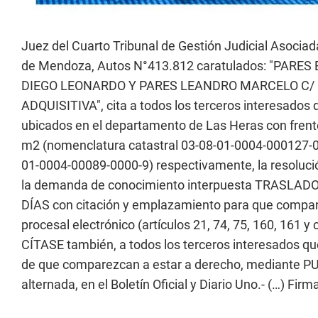
Juez del Cuarto Tribunal de Gestión Judicial Asociada
de Mendoza, Autos N°413.812 caratulados: "PARE
DIEGO LEONARDO Y PARES LEANDRO MARCELO C/
ADQUISITIVA", cita a todos los terceros interesados
ubicados en el departamento de Las Heras con frente
m2 (nomenclatura catastral 03-08-01-0004-000127-00
01-0004-00089-0000-9) respectivamente, la resolució
la demanda de conocimiento interpuesta TRASLADO a
DÍAS con citación y emplazamiento para que compare
procesal electrónico (artículos 21, 74, 75, 160, 161
CÍTASE también, a todos los terceros interesados qu
de que comparezcan a estar a derecho, mediante P
alternada, en el Boletín Oficial y Diario Uno.- (…) 