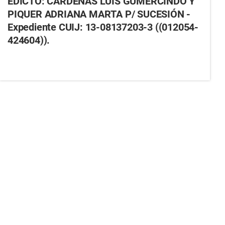
EDICTO: CARDENAS LUIS GUMERCINDO Y
PIQUER ADRIANA MARTA P/ SUCESIÓN -
Expediente CUIJ: 13-08137203-3 ((012054-
424604)).