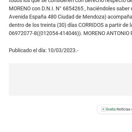
todos los que se consideren con derecho respecto d
MORENO con D.N.I. N° 6854265 , haciéndoles saber q
Avenida España 480 Ciudad de Mendoza) acompañand
dentro de los treinta (30) días CORRIDOS a partir de 
06972077-8((012054-414046)). MORENO ANTONIO P/ 
Publicado el día: 10/03/2023.-
+
Gratis:
Noticias 