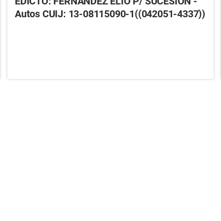
EDICTO: FERNANDEZ ELIO P/ SUCESIÓN -
Autos CUIJ: 13-08115090-1((042051-4337))