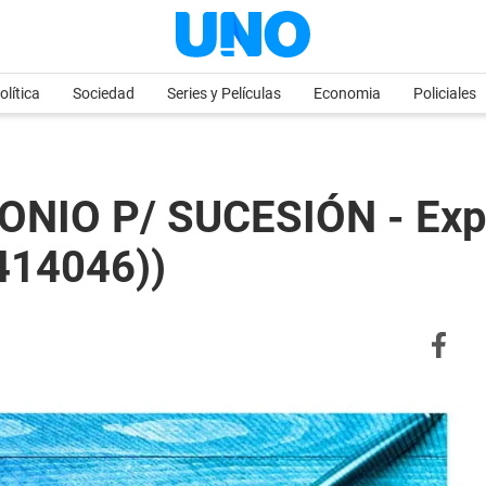
olítica
Sociedad
Series y Películas
Economia
Policiales
IO P/ SUCESIÓN - Expe
414046))