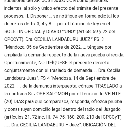
sucesores del SR. JOSE SALOMON como personas
inciertas, al sólo y único efecto del trámite del presente
procesos. II. Disponer … se notifique en forma edictal los
decretos de fs. 3, 4 y 8. … por el término de ley en el
BOLETÍN OFICIAL y DIARIO ""UNO” (Art.68, 69 y 72 del
CPCCYT). Dra. CECILIA LANDABURU JUEZ.” FS. 3
“Mendoza, 05 de Septiembre de 2022. … téngase por
ampliada la demanda respecto de la nueva prueba ofrecida.
Oportunamente, NOTIFÍQUESE el presente decreto
conjuntamente con el traslado de demanda. … Dra. Cecilia
Landaburu-Juez”. FS 4 “Mendoza, 14 de Septiembre de
2022.. …, de la demanda interpuesta, córrase TRASLADO a
la contraria Sr. JOSE SALOMON por el término de VEINTE
(20) DÍAS para que comparezca, responda, ofrezca prueba
y constituyan domicilio legal dentro del radio del Juzgado
(artículos 21, 72 inc. III, 74, 75, 160, 209, 210 del CPCCyT).
…… Dra. CECILIA LANDABURU – Juez”. UBICACIÓN DEL