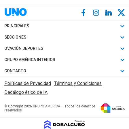
PRINCIPALES
Últimas Noticias
SECCIONES
Política
Horóscopo
OVACIÓN DEPORTES
Sociedad
Motores
Fútbol
GRUPO AMÉRICA INTERIOR
Policiales
Recetas
Mundial
Canal 7 en Vivo
CONTACTO
Judiciales
Trucos caseros
Automovilismo
Radio Nihuil
Acerca de Nosotros
Economia
Políticas de Privacidad
Términos y Condiciones
Series y Películas
Rugby
FM UNA
Contactanos
Decálogo ético de IA
Edictos y Solicitadas
Tenis
Radio Brava
Newsletter
Básquet
© Copyright 2026 GRUPO AMERICA – Todos los derechos
San Juan 8
reservados
Boxeo
Fuera de Juego