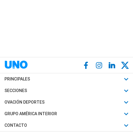
PRINCIPALES
Últimas Noticias
SECCIONES
Política
Horóscopo
OVACIÓN DEPORTES
Sociedad
Motores
Fútbol
GRUPO AMÉRICA INTERIOR
Policiales
Recetas
Mundial
Canal 7 en Vivo
CONTACTO
Judiciales
Trucos caseros
Automovilismo