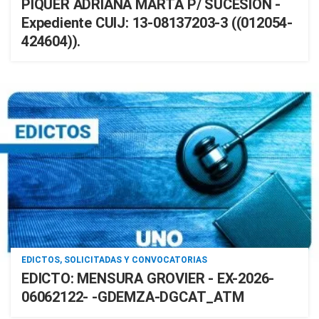
PIQUER ADRIANA MARTA P/ SUCESIÓN -
Expediente CUIJ: 13-08137203-3 ((012054-
424604)).
EDICTOS, SOLICITADAS Y CONVOCATORIAS
EDICTO: MENSURA GROVIER - EX-2026-
06062122- -GDEMZA-DGCAT_ATM