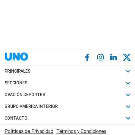
PRINCIPALES
Últimas Noticias
SECCIONES
Política
Horóscopo
OVACIÓN DEPORTES
Sociedad
Motores
Fútbol
GRUPO AMÉRICA INTERIOR
Policiales
Recetas
Mundial
Canal 7 en Vivo
CONTACTO
Judiciales
Trucos caseros
Automovilismo
Radio Nihuil
Acerca de Nosotros
Economia
Políticas de Privacidad
Términos y Condiciones
Series y Películas