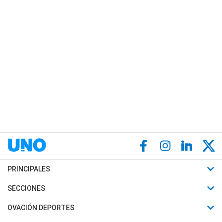
PRINCIPALES
Últimas Noticias
SECCIONES
Política
Horóscopo
OVACIÓN DEPORTES
Sociedad