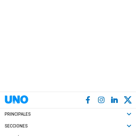
PRINCIPALES
Últimas Noticias
SECCIONES
Política