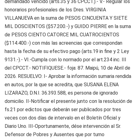
demandado vencido (arts.35 y 36 CPCCT.).- V.- Regular los
honorarios profesionales de los Dres. VIRGINIA
VILLANUEVA en la suma de PESOS CINCUENTA Y SIETE
MIL DOSCIENTOS ($57.200.-) y GUIDO PIERRE en la suma
de PESOS CIENTO CATORCE MIL CUATROCIENTOS
($114.400.-) con más las acreencias que correspondan
hasta la fecha de su efectivo pago (arts.19 in fine y 2 Ley
9131.-).- VI.-Cumpla con lo normado por el art.234 inc. III
del CPCCT.- NOTIFIQUESE.- foja: 87. Maipú, 10 de Abril de
2026. RESUELVO: I- Aprobar la información sumaria rendida
en autos, por la que se acredita, que SUSANA ELENA
LIZARAZO, D.N.I. 36.393.588, es persona de ignorado
domicilio. II-Notificar el presente junto con la resolución de
fs.21 por edictos que deberán ser publicados por tres
veces con dos días de intervalo en el Boletín Oficial y
Diario Uno. III-Oportunamente, dése intervención al Sr.
Defensor de Pobres y Ausentes que por turno