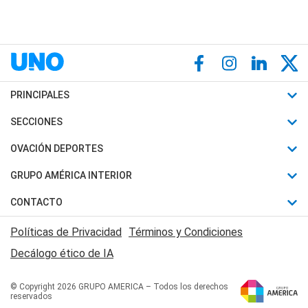
PRINCIPALES
Últimas Noticias
SECCIONES
Política
Horóscopo
OVACIÓN DEPORTES
Sociedad
Motores
Fútbol
GRUPO AMÉRICA INTERIOR
Policiales
Recetas
Mundial
Canal 7 en Vivo
CONTACTO
Judiciales
Trucos caseros
Automovilismo
Radio Nihuil
Acerca de Nosotros
Economia
Políticas de Privacidad
Términos y Condiciones
Series y Películas
Rugby
FM UNA
Contactanos
Decálogo ético de IA
Edictos y Solicitadas
Tenis
Radio Brava
Newsletter
Básquet
© Copyright 2026 GRUPO AMERICA – Todos los derechos
San Juan 8
reservados
Boxeo