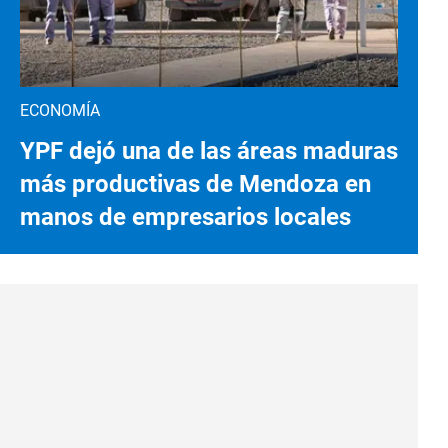
ECONOMÍA
YPF dejó una de las áreas maduras
más productivas de Mendoza en
manos de empresarios locales