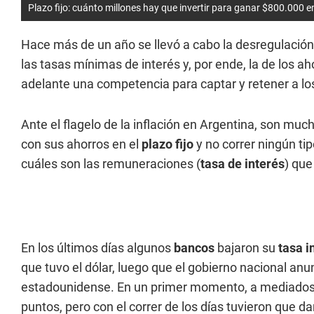
Plazo fijo: cuánto millones hay que invertir para ganar $800.000 e
Hace más de un año se llevó a cabo la desregulación
las tasas mínimas de interés y, por ende, la de los a
adelante una competencia para captar y retener a los
Ante el flagelo de la inflación en Argentina, son mu
con sus ahorros en el
plazo fijo
y no correr ningún ti
cuáles son las remuneraciones (
tasa de interés
) que
En los últimos días algunos
bancos
bajaron su
tasa i
que tuvo el dólar, luego que el gobierno nacional anu
estadounidense. En un primer momento, a mediados 
puntos, pero con el correr de los días tuvieron que 