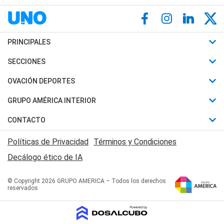
PRINCIPALES
Últimas Noticias
SECCIONES
Política
Horóscopo
OVACIÓN DEPORTES
Sociedad
Motores
Fútbol
GRUPO AMÉRICA INTERIOR
Policiales
Recetas
Mundial
Canal 7 en Vivo
CONTACTO
Judiciales
Trucos caseros
Automovilismo
Radio Nihuil
Acerca de Nosotros
Economia
Políticas de Privacidad
Términos y Condiciones
Series y Películas
Rugby
FM UNA
Contactanos
Decálogo ético de IA
Edictos y Solicitadas
Tenis
Radio Brava
Newsletter
Básquet
© Copyright 2026 GRUPO AMERICA – Todos los derechos
San Juan 8
reservados
Boxeo
Fuera de Juego