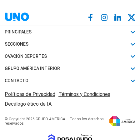
PRINCIPALES
Últimas Noticias
SECCIONES
Política
Horóscopo
OVACIÓN DEPORTES
Sociedad
Motores
Fútbol
GRUPO AMÉRICA INTERIOR
Policiales
Recetas
Mundial
Canal 7 en Vivo
CONTACTO
Judiciales
Trucos caseros
Automovilismo
Radio Nihuil
Acerca de Nosotros
Economia
Políticas de Privacidad
Términos y Condiciones
Series y Películas
Rugby
FM UNA
Contactanos
Decálogo ético de IA
Edictos y Solicitadas
Tenis
Radio Brava
Newsletter
Básquet
© Copyright 2026 GRUPO AMERICA – Todos los derechos
San Juan 8
reservados
Boxeo
Fuera de Juego