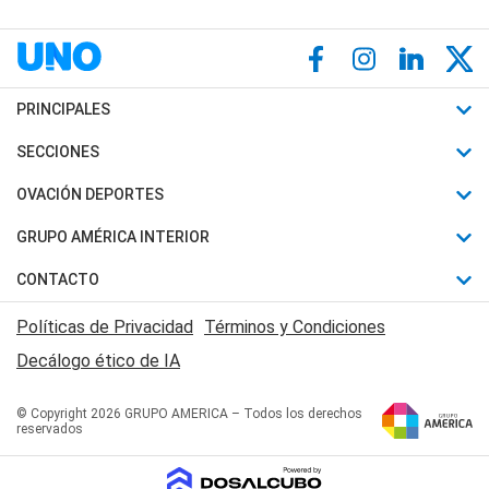
PRINCIPALES
Últimas Noticias
SECCIONES
Política
Horóscopo
OVACIÓN DEPORTES
Sociedad
Motores
Fútbol
GRUPO AMÉRICA INTERIOR
Policiales
Recetas
Mundial
Canal 7 en Vivo
CONTACTO
Judiciales
Trucos caseros
Automovilismo
Radio Nihuil
Acerca de Nosotros
Economia
Políticas de Privacidad
Términos y Condiciones
Series y Películas
Rugby
FM UNA
Contactanos
Decálogo ético de IA
Edictos y Solicitadas
Tenis
Radio Brava
Newsletter
Básquet
© Copyright 2026 GRUPO AMERICA – Todos los derechos
San Juan 8
reservados
Boxeo
Fuera de Juego