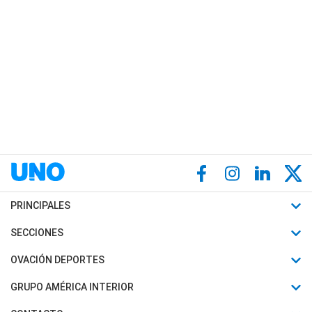
PRINCIPALES
Últimas Noticias
SECCIONES
Política
Horóscopo
OVACIÓN DEPORTES
Sociedad
Motores
Fútbol
GRUPO AMÉRICA INTERIOR
Policiales
Recetas
Mundial