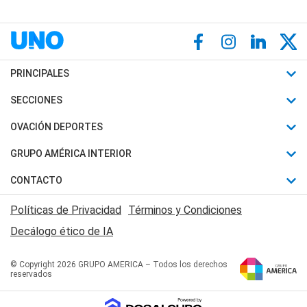
PRINCIPALES
Últimas Noticias
SECCIONES
Política
Horóscopo
OVACIÓN DEPORTES
Sociedad
Motores
Fútbol
GRUPO AMÉRICA INTERIOR
Policiales
Recetas
Mundial
Canal 7 en Vivo
CONTACTO
Judiciales
Trucos caseros
Automovilismo
Radio Nihuil
Acerca de Nosotros
Economia
Políticas de Privacidad
Términos y Condiciones
Series y Películas
Rugby
FM UNA
Contactanos
Decálogo ético de IA
Edictos y Solicitadas
Tenis
Radio Brava
Newsletter
Básquet
© Copyright 2026 GRUPO AMERICA – Todos los derechos
San Juan 8
reservados
Boxeo
Fuera de Juego