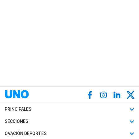
PRINCIPALES
Últimas Noticias
SECCIONES
Política
Horóscopo
OVACIÓN DEPORTES