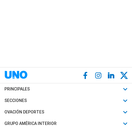
PRINCIPALES
Últimas Noticias
SECCIONES
Política
Horóscopo
OVACIÓN DEPORTES
Sociedad
Motores
Fútbol
GRUPO AMÉRICA INTERIOR
Policiales
Recetas