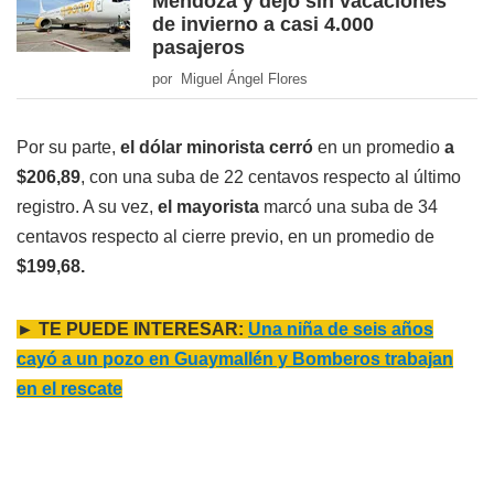
Mendoza y dejó sin vacaciones
de invierno a casi 4.000
pasajeros
por Miguel Ángel Flores
Por su parte,
el dólar minorista cerró
en un promedio
a
$206,89
, con una suba de 22 centavos respecto al último
registro. A su vez,
el mayorista
marcó una suba de 34
centavos respecto al cierre previo, en un promedio de
$199,68.
► TE PUEDE INTERESAR:
Una niña de seis años
cayó a un pozo en Guaymallén y Bomberos trabajan
en el rescate