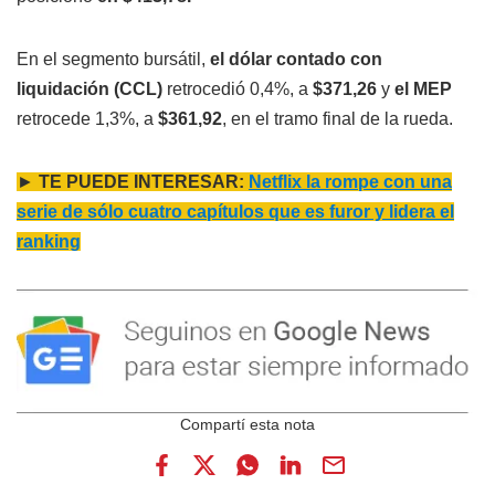
En el segmento bursátil,
el dólar contado con
liquidación (CCL)
retrocedió 0,4%, a
$371,26
y
el MEP
retrocede 1,3%, a
$361,92
, en el tramo final de la rueda.
►
TE PUEDE INTERESAR:
Netflix la rompe con una
serie de sólo cuatro capítulos que es furor y lidera el
ranking