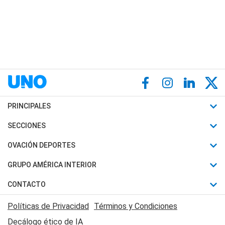
PRINCIPALES
Últimas Noticias
SECCIONES
Política
Horóscopo
OVACIÓN DEPORTES
Sociedad
Motores
Fútbol
GRUPO AMÉRICA INTERIOR
Policiales
Recetas
Mundial
Canal 7 en Vivo
CONTACTO
Judiciales
Trucos caseros
Automovilismo
Radio Nihuil
Acerca de Nosotros
Economia
Políticas de Privacidad
Términos y Condiciones
Series y Películas
Rugby
FM UNA
Contactanos
Decálogo ético de IA