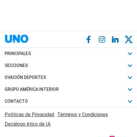
PRINCIPALES
Últimas Noticias
SECCIONES
Política
Horóscopo
OVACIÓN DEPORTES
Sociedad
Motores
Fútbol
GRUPO AMÉRICA INTERIOR
Policiales
Recetas
Mundial
Canal 7 en Vivo
CONTACTO
Judiciales
Trucos caseros
Automovilismo
Radio Nihuil
Acerca de Nosotros
Economia
Políticas de Privacidad
Términos y Condiciones
Series y Películas
Rugby
FM UNA
Contactanos
Decálogo ético de IA
Edictos y Solicitadas
Tenis
Radio Brava
Newsletter