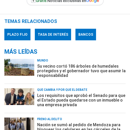
+
Gratis:
Noticias exclusivas en
TEMAS RELACIONADOS
PLAZO FIJO
TASA DE INTERÉS
BANCOS
MÁS LEÍDAS
MUNDO
Su vecino cortó 186 árboles de humedales
protegidos y el gobernador tuvo que asumir la
responsabilidad
QUÉ CAMBIA Y POR QUÉ EL DEBATE
Los requisitos que aprobó el Senado para que
el Estado pueda quedarse con un inmueble o
una empresa privada
FRENO AL DELITO
Nación se sumó al pedido de Mendoza para
bloquear los celulares en las cárceles de la