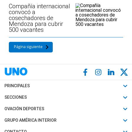
Compañía internacional
convocó a
cosechadores de
Mendoza para cubrir
500 vacantes
Página siguiente
PRINCIPALES
Últimas Noticias
SECCIONES
Política
Horóscopo
OVACIÓN DEPORTES
Sociedad
Motores
Fútbol
GRUPO AMÉRICA INTERIOR
Policiales
Recetas
Mundial
Canal 7 en Vivo
CONTACTO