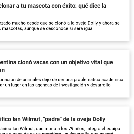
lonar a tu mascota con éxito: qué dice la
nzado mucho desde que se clonó a la oveja Dolly y ahora se
s mascotas, aunque se desconoce si será igual
gentina clonó vacas con un objetivo vital que
an
lonación de animales dejó de ser una problemática académica
ar un lugar en las agendas de investigación y desarrollo
ífico Ian Wilmut, "padre" de la oveja Dolly
tánico Ian Wilmut, que murió a los 79 años, integró el equipo
imera clonación de un mamífero, un desarrollo que generó