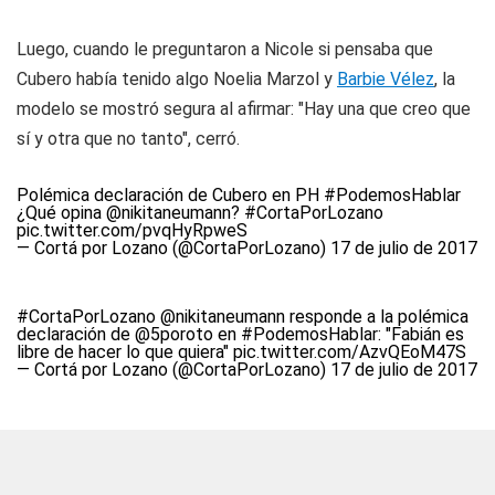
Luego, cuando le preguntaron a Nicole si pensaba que
Cubero había tenido algo Noelia Marzol y
Barbie Vélez
, la
modelo se mostró segura al afirmar: "Hay una que creo que
sí y otra que no tanto", cerró.
Polémica declaración de Cubero en PH
#PodemosHablar
¿Qué opina
@nikitaneumann
?
#CortaPorLozano
pic.twitter.com/pvqHyRpweS
— Cortá por Lozano (@CortaPorLozano)
17 de julio de 2017
#CortaPorLozano
@nikitaneumann
responde a la polémica
declaración de
@5poroto
en
#PodemosHablar
: "Fabián es
libre de hacer lo que quiera"
pic.twitter.com/AzvQEoM47S
— Cortá por Lozano (@CortaPorLozano)
17 de julio de 2017