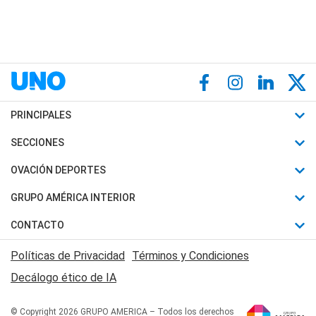
PRINCIPALES
Últimas Noticias
SECCIONES
Política
Horóscopo
OVACIÓN DEPORTES
Sociedad
Motores
Fútbol
GRUPO AMÉRICA INTERIOR
Policiales
Recetas
Mundial
Canal 7 en Vivo
CONTACTO
Judiciales
Trucos caseros
Automovilismo
Radio Nihuil
Acerca de Nosotros
Economia
Políticas de Privacidad
Términos y Condiciones
Series y Películas
Rugby
FM UNA
Contactanos
Decálogo ético de IA
Edictos y Solicitadas
Tenis
Radio Brava
Newsletter
Básquet
© Copyright 2026 GRUPO AMERICA – Todos los derechos
San Juan 8