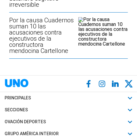
irreversible
Por la causa Cuadernos
suman 10 las
acusaciones contra
ejecutivos de la
constructora
mendocina Cartellone
PRINCIPALES
Últimas Noticias
SECCIONES
Política
Horóscopo
OVACIÓN DEPORTES
Sociedad
Motores
Fútbol
GRUPO AMÉRICA INTERIOR