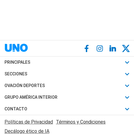
PRINCIPALES
Últimas Noticias
SECCIONES
Política
Horóscopo
OVACIÓN DEPORTES
Sociedad
Motores
Fútbol
GRUPO AMÉRICA INTERIOR
Policiales
Recetas
Mundial
Canal 7 en Vivo
CONTACTO
Judiciales
Trucos caseros
Automovilismo
Radio Nihuil
Acerca de Nosotros
Economia
Políticas de Privacidad
Términos y Condiciones
Series y Películas
Rugby
FM UNA
Contactanos
Decálogo ético de IA
Edictos y Solicitadas