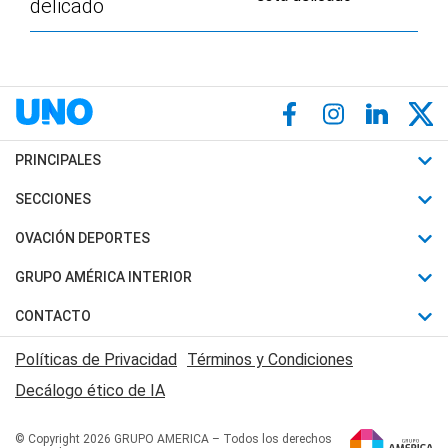
delicado
PRINCIPALES
Últimas Noticias
SECCIONES
Política
Horóscopo
OVACIÓN DEPORTES
Sociedad
Motores
Fútbol
GRUPO AMÉRICA INTERIOR
Policiales
Recetas
Mundial
Canal 7 en Vivo
CONTACTO
Judiciales
Trucos caseros
Automovilismo
Radio Nihuil
Acerca de Nosotros
Economia
Políticas de Privacidad
Términos y Condiciones
Series y Películas
Rugby
FM UNA
Contactanos
Decálogo ético de IA
Edictos y Solicitadas
Tenis
Radio Brava
Newsletter
Básquet
© Copyright 2026 GRUPO AMERICA – Todos los derechos
San Juan 8