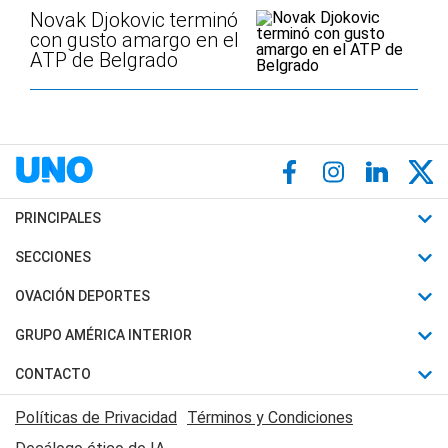
Novak Djokovic terminó
con gusto amargo en el
ATP de Belgrado
PRINCIPALES
Últimas Noticias
SECCIONES
Política
Horóscopo
OVACIÓN DEPORTES
Sociedad
Motores
Fútbol
GRUPO AMÉRICA INTERIOR
Policiales
Recetas
Mundial
Canal 7 en Vivo
CONTACTO
Judiciales
Trucos caseros
Automovilismo
Radio Nihuil
Acerca de Nosotros
Economia
Políticas de Privacidad
Términos y Condiciones
Series y Películas
Rugby
FM UNA
Contactanos