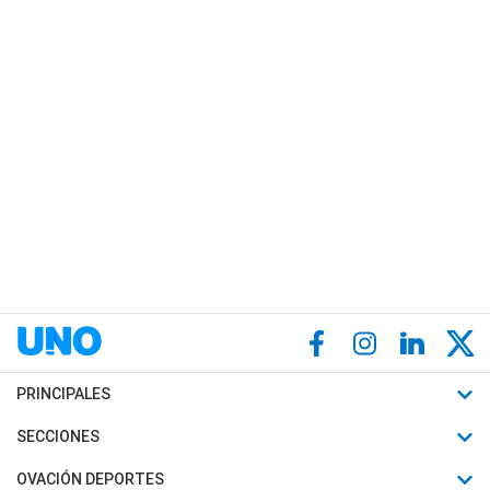
PRINCIPALES
Últimas Noticias
SECCIONES
Política
Horóscopo
OVACIÓN DEPORTES