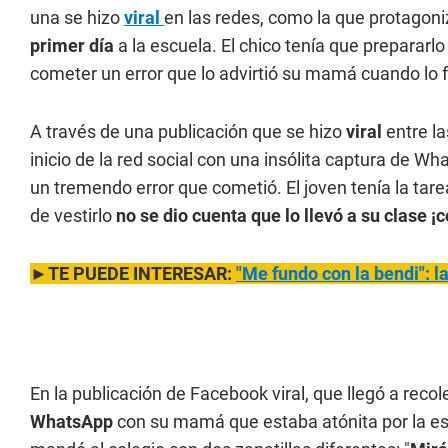
una se hizo
viral
en las redes, como la que protagoni
primer día
a la escuela. El chico tenía que prepararl
cometer un error que lo advirtió su mamá cuando lo fue
A través de una publicación que se hizo
viral
entre l
inicio de la red social con una insólita captura de 
un tremendo error que cometió. El joven tenía la tare
de vestirlo
no se dio cuenta que lo llevó a su clase ¡c
►TE PUEDE INTERESAR:
"Me fundo con la bendi": la
En la publicación de Facebook viral, que llegó a rec
WhatsApp
con su mamá que estaba atónita por la es