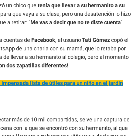
zó un chico que
tenía que llevar a su hermanito a su
o para que vaya a su clase, pero una desatención lo hizo
 a retirar: "
Me vas a decir que no te diste cuenta
".
as cuentas de
Facebook
, el usuario
Tati Gómez
copó el
WhatsApp de una charla con su mamá, que lo retaba por
a de llevar a su hermanito al colegio, pero al momento
on dos zapatillas diferentes!
 impensada lista de útiles para un niño en el jardín
olectar más de 10 mil compartidas, se ve una captura de
cena con la que se encontró con su hermanito, al que