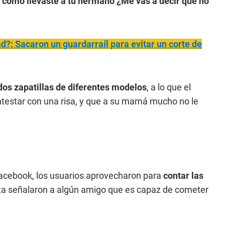
 como llevaste a tu hermano ¿Me vas a decir que no
d?: Sacaron un guardarraíl para evitar un corte de
dos zapatillas de diferentes modelos
, a lo que el
ntestar con una risa, y que a su mamá mucho no le
 Facebook, los usuarios aprovecharon para
contar las
asta señalaron a algún amigo que es capaz de cometer