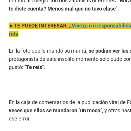
mandó al colegio con dos zapatillas diferentes: "
Mirá
te diste cuenta? Menos mal que no tuvo clase
".
►TE PUEDE INTERESAR:
¿Viveza o irresponsabilida
ruta
En la foto que le mandó su mamá,
se podían ver las 
protagonista de este insólito momento solo pudo co
gustó: "
Te reís
".
En la caja de comentarios de la publicación viral de
veces que ellos se mandaron
"
un moco
", y otros h
ese error.