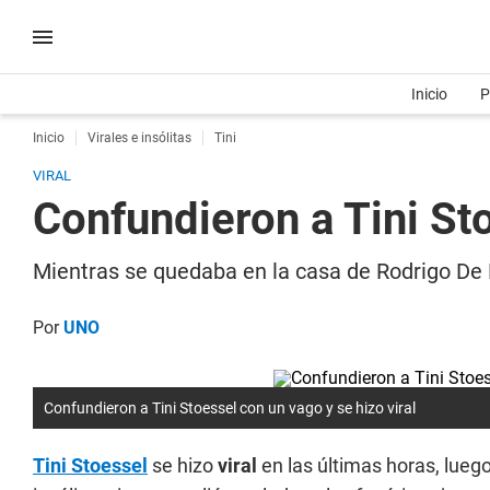
Inicio
P
Inicio
Virales e insólitas
Tini
VIRAL
Confundieron a Tini Sto
Mientras se quedaba en la casa de Rodrigo De Pau
Por
UNO
Confundieron a Tini Stoessel con un vago y se hizo viral
Tini Stoessel
se hizo
viral
en las últimas horas, lue