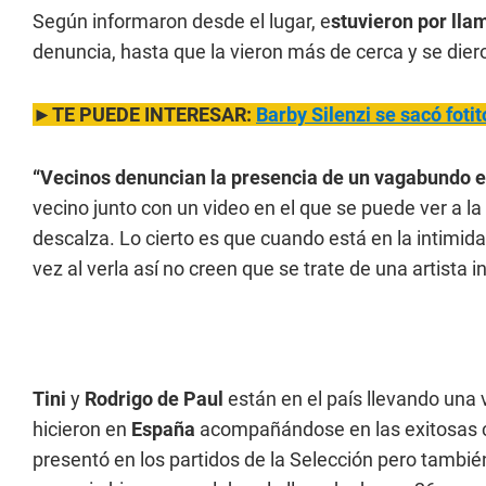
Según informaron desde el lugar, e
stuvieron por llam
denuncia, hasta que la vieron más de cerca y se dier
►TE PUEDE INTERESAR:
Barby Silenzi se sacó fotit
“Vecinos denuncian la presencia de un vagabundo en 
vecino junto con un video en el que se puede ver a l
descalza. Lo cierto es que cuando está en la intimid
vez al verla así no creen que se trate de una artista i
Tini
y
Rodrigo de Paul
están en el país llevando una
hicieron en
España
acompañándose en las exitosas 
presentó en los partidos de la Selección pero tambi