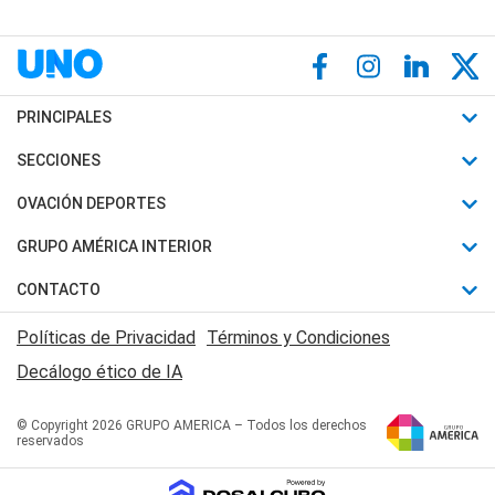
PRINCIPALES
Últimas Noticias
SECCIONES
Política
Horóscopo
OVACIÓN DEPORTES
Sociedad
Motores
Fútbol
GRUPO AMÉRICA INTERIOR
Policiales
Recetas
Mundial
Canal 7 en Vivo
CONTACTO
Judiciales
Trucos caseros
Automovilismo
Radio Nihuil
Acerca de Nosotros
Economia
Políticas de Privacidad
Términos y Condiciones
Series y Películas
Rugby
FM UNA
Contactanos
Decálogo ético de IA
Edictos y Solicitadas
Tenis
Radio Brava
Newsletter
Básquet
© Copyright 2026 GRUPO AMERICA – Todos los derechos
San Juan 8
reservados
Boxeo
Fuera de Juego