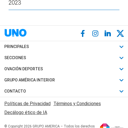
2023
PRINCIPALES
Últimas Noticias
SECCIONES
Política
Horóscopo
OVACIÓN DEPORTES
Sociedad
Motores
Fútbol
GRUPO AMÉRICA INTERIOR
Policiales
Recetas
Mundial
Canal 7 en Vivo
CONTACTO
Judiciales
Trucos caseros
Automovilismo
Radio Nihuil
Acerca de Nosotros
Economia
Políticas de Privacidad
Términos y Condiciones
Series y Películas
Rugby
FM UNA
Contactanos
Decálogo ético de IA
Edictos y Solicitadas
Tenis
Radio Brava
Newsletter
Básquet
© Copyright 2026 GRUPO AMERICA – Todos los derechos
San Juan 8