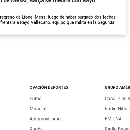
o de Messi, Barça se medirá con Rayo
 regreso de Lionel Messi luego de haber purgado dos fechas
frentará a Rayo Vallecano, equipo que milita en la Segunda
OVACIÓN DEPORTES
GRUPO AMÉR
Fútbol
Canal 7 en 
Mundial
Radio Nihuil
Automovilismo
FM UNA
Rugby
Radio Brava