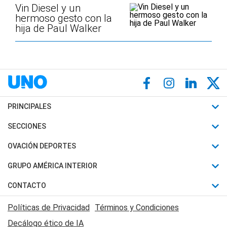
Vin Diesel y un
hermoso gesto con la
hija de Paul Walker
PRINCIPALES
Últimas Noticias
SECCIONES
Política
Horóscopo
OVACIÓN DEPORTES
Sociedad
Motores
Fútbol
GRUPO AMÉRICA INTERIOR
Policiales
Recetas
Mundial
Canal 7 en Vivo
CONTACTO
Judiciales
Trucos caseros
Automovilismo
Radio Nihuil
Acerca de Nosotros
Economia
Políticas de Privacidad
Términos y Condiciones
Series y Películas
Rugby
FM UNA
Contactanos
Decálogo ético de IA
Edictos y Solicitadas