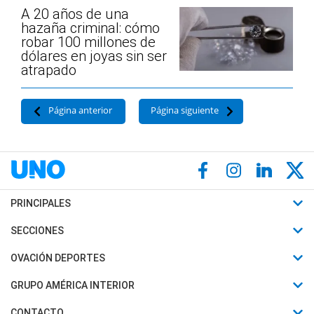
A 20 años de una
hazaña criminal: cómo
robar 100 millones de
dólares en joyas sin ser
atrapado
Página anterior
Página siguiente
PRINCIPALES
Últimas Noticias
SECCIONES
Política
Horóscopo
OVACIÓN DEPORTES
Sociedad
Motores
Fútbol
GRUPO AMÉRICA INTERIOR
Policiales
Recetas
Mundial
Canal 7 en Vivo
CONTACTO