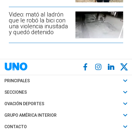
Video: mató al ladrón
que le robó la bici con
una violencia inusitada
y quedó detenido
PRINCIPALES
Últimas Noticias
SECCIONES
Política
Horóscopo
OVACIÓN DEPORTES
Sociedad
Motores
Fútbol
GRUPO AMÉRICA INTERIOR
Policiales
Recetas
Mundial
Canal 7 en Vivo
CONTACTO
Judiciales
Trucos caseros